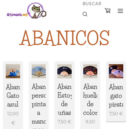
BUSCAR
ABANICOS
Abanico
Abanico
Abanico
Abanico
Abanic
personalizado
Estoy
huellas
Gato
gato
pintado
de
de
azul
pirata
a
uñas
colores
12,00
7,50
€
mano
7,50
€
9,50
€