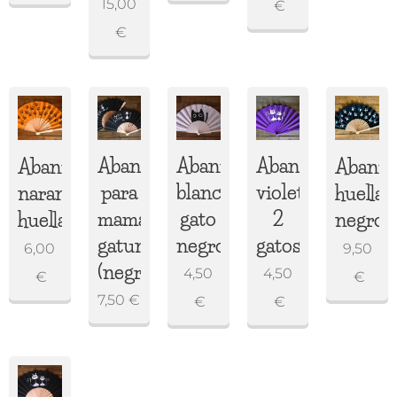
15,00
€
€
Abanico
Abanico
Abanico
Abanico
Abanic
para
blanco
violeta
naranja
huellas
mamás/papás
gato
2
huellas
negro
gatun@s/perrun@s
negro
gatos
6,00
9,50
(negro)
4,50
4,50
€
€
7,50
€
€
€