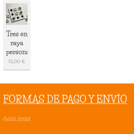
Tres en
raya
personalizado
15,00
€
FORMAS DE PAGO Y ENVÍO
Aviso legal