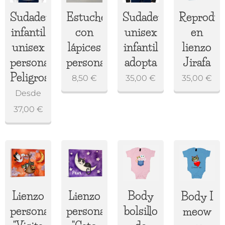
Sudadera
Estuche
Sudadera
Reproduc
infantil
con
unisex
en
unisex
lápices
infantil
lienzo
personalizada
personalizado
adopta
Jirafa
Peligroso
8,50
€
35,00
€
35,00
€
Desde
37,00
€
Lienzo
Lienzo
Body
Body I
personalizado
personalizado
bolsillo
meow