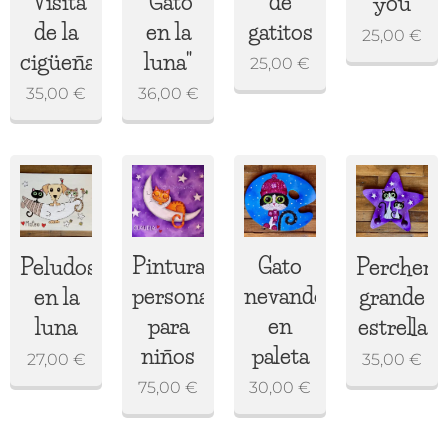
"Visita
"Gato
de
you
de la
en la
gatitos
25,00
€
cigüeña"
luna"
25,00
€
35,00
€
36,00
€
Pintura
Gato
Peludos
Perchero
personalizada
nevando
en la
grande
para
en
luna
estrella
niños
paleta
27,00
€
35,00
€
75,00
€
30,00
€