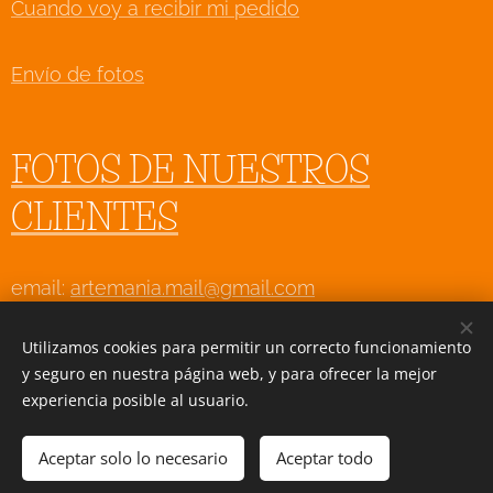
Cuando voy a recibir mi pedido
Envío de fotos
FOTOS DE NUESTROS
CLIENTES
email:
artemania.mail@gmail.com
WhatsApp: 625 927 903 (Sólo consultas, no envíes
Utilizamos cookies para permitir un correcto funcionamiento
fotos por whatsApp)
y seguro en nuestra página web, y para ofrecer la mejor
experiencia posible al usuario.
Aceptar solo lo necesario
Aceptar todo
Creado con
Webnode
Cookies