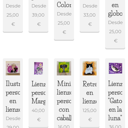
Colores
en
Desde
Desde
Desde
globo
Desde
25,00
39,00
33,00
Desde
25,00
€
€
€
25,00
€
€
Ilustración
Mini
Lienzo
Lienzo
Retrato
personalizada
lienzo
person
personalizado
en
en
personalizado
"Gato
Margaritas
lienzo
lienzo
con
en la
40,00
125,00
caballete
luna"
Desde
€
€
16,00
36,00
29,00