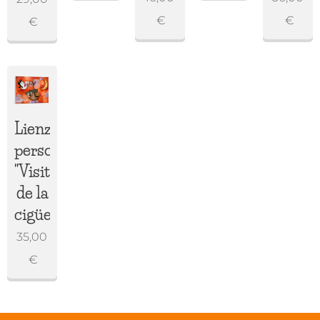
€
€
€
Lienzo
personalizado
"Visita
de la
cigüeña"
35,00
€