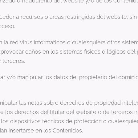
izado o fraudulento del website y/o de los Contenidos 
ceder a recursos o áreas restringidas del website, sin
cceso.
en la red virus informáticos o cualesquiera otros siste
provocar daños en los sistemas físicos o lógicos del 
 terceros.
izar y/o manipular los datos del propietario del domin
anipular las notas sobre derechos de propiedad intelec
de los derechos del titular del website o de terceros 
 los dispositivos técnicos de protección o cualesqu
n insertarse en los Contenidos.