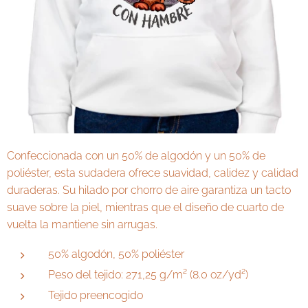
Confeccionada con un 50% de algodón y un 50% de
poliéster, esta sudadera ofrece suavidad, calidez y calidad
duraderas. Su hilado por chorro de aire garantiza un tacto
suave sobre la piel, mientras que el diseño de cuarto de
vuelta la mantiene sin arrugas.
50% algodón, 50% poliéster
Peso del tejido: 271,25 g/m² (8.0 oz/yd²)
Tejido preencogido