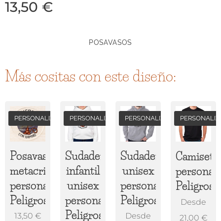
13,50
€
POSAVASOS
Más cositas con este diseño:
PERSONALIZADO
PERSONALIZADA
PERSONALIZADA
PERSONALIZ
Posavasos
Sudadera
Sudadera
Camiseta
metacrilato
infantil
unisex
personali
personalizado
unisex
personalizada
Peligroso
Peligroso
personalizada
Peligroso
Desde
Peligroso
13,50
€
Desde
21,00
€