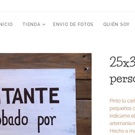
NICIO
TIENDA
ENVIO DE FOTOS
QUIÉN SOY
25x3
pers
Pinto tu ca
pequeños o 
indicame el
artemania.
Hecho a ma