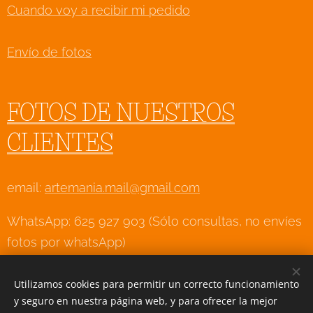
Cuando voy a recibir mi pedido
Envío de fotos
FOTOS DE NUESTROS
CLIENTES
email:
artemania.mail@gmail.com
WhatsApp: 625 927 903 (Sólo consultas, no envíes
fotos por whatsApp)
Utilizamos cookies para permitir un correcto funcionamiento
y seguro en nuestra página web, y para ofrecer la mejor
Creado con
Webnode
Cookies