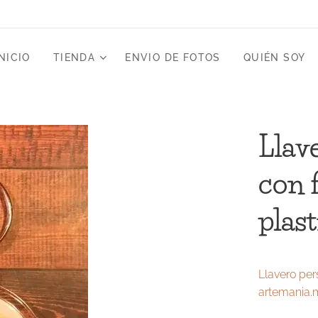
NICIO
TIENDA
ENVIO DE FOTOS
QUIÉN SOY
Llav
con 
plas
Llavero per
artemania.