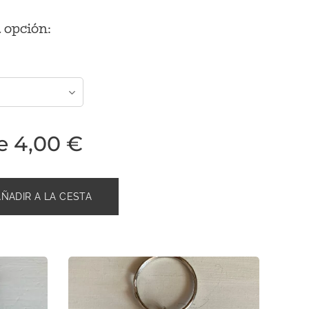
 opción:
e
4,00
€
AÑADIR A LA CESTA