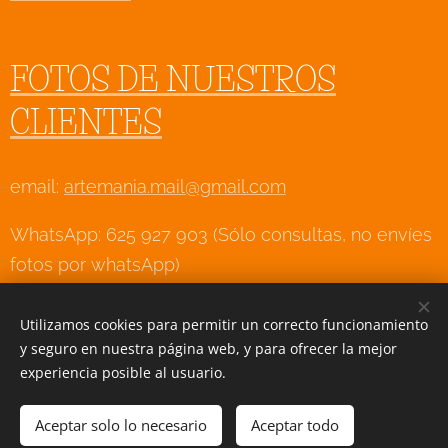
FOTOS DE NUESTROS
CLIENTES
email:
artemania.mail@gmail.com
WhatsApp: 625 927 903 (Sólo consultas, no envíes
fotos por whatsApp)
Utilizamos cookies para permitir un correcto funcionamiento
y seguro en nuestra página web, y para ofrecer la mejor
Creado con
Webnode
Cookies
experiencia posible al usuario.
Aceptar solo lo necesario
Aceptar todo
AÑADIR A LA CESTA