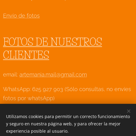
Envío de fotos
FOTOS DE NUESTROS
CLIENTES
email:
artemania.mail@gmail.com
WhatsApp: 625 927 903 (Sólo consultas, no envíes
fotos por whatsApp)
Utilizamos cookies para permitir un correcto funcionamiento
y seguro en nuestra página web, y para ofrecer la mejor
Creado con
Webnode
Cookies
experiencia posible al usuario.