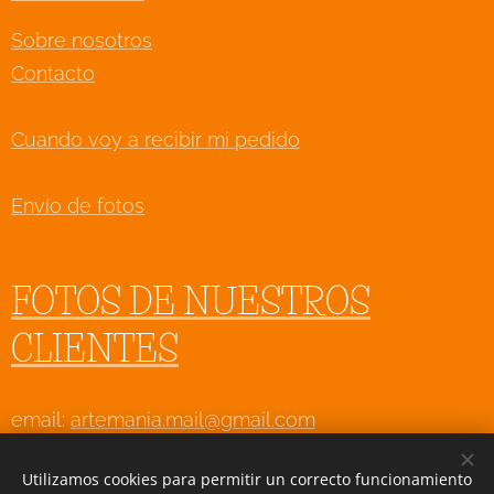
Sobre nosotros
Contacto
Cuando voy a recibir mi pedido
Envío de fotos
FOTOS DE NUESTROS
CLIENTES
email:
artemania.mail@gmail.com
WhatsApp: 625 927 903 (Sólo consultas, no envíes
Utilizamos cookies para permitir un correcto funcionamiento