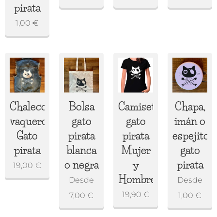
pirata
1,00
€
Chaleco
Bolsa
Camiseta
Chapa,
vaquero
gato
gato
imán o
Gato
pirata
pirata
espejito
pirata
blanca
Mujer
gato
o negra
y
pirata
19,00
€
Hombre
Desde
Desde
19,90
€
7,00
€
1,00
€