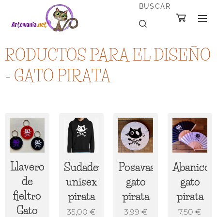
BUSCAR
RODUCTOS PARA EL DISEÑO
- GATO PIRATA
Llavero
Sudadera
Posavasos
Abanico
de
unisex
gato
gato
fieltro
pirata
pirata
pirata
Gato
35,00
€
3,99
€
7,50
€