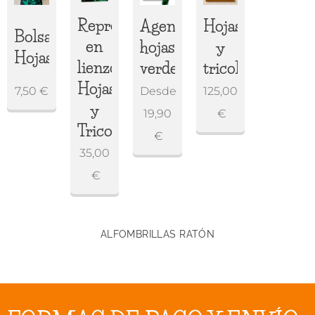
Reproducción
Agenda
Hojas
Bolsa
en
hojas
y
Hojas
lienzo
verdes
tricolor
Hojas
7,50
€
Desde
125,00
y
19,90
€
Tricolor
€
35,00
€
ALFOMBRILLAS RATÓN