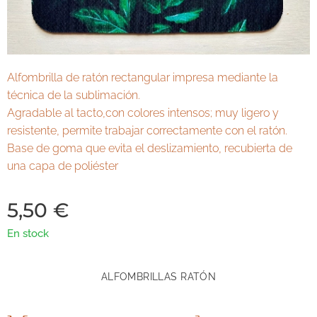
Alfombrilla de ratón rectangular impresa mediante la
técnica de la sublimación.
Agradable al tacto,con colores intensos; muy ligero y
resistente, permite trabajar correctamente con el ratón.
Base de goma que evita el deslizamiento, recubierta de
una capa de poliéster
5,50
€
En stock
ALFOMBRILLAS RATÓN