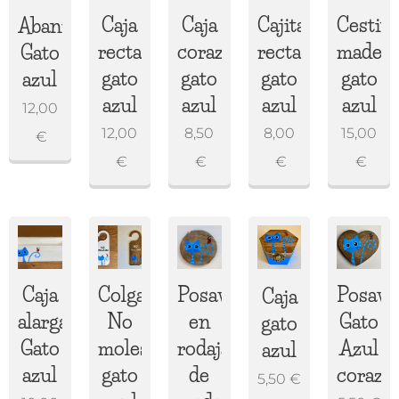
Caja
Caja
Cajita
Cestita
Abanico
rectangular
corazón
rectangular
mader
Gato
gato
gato
gato
gato
azul
azul
azul
azul
azul
12,00
12,00
8,50
8,00
15,00
€
€
€
€
€
Caja
Colgador
Posavasos
Posava
Caja
alargada
No
en
Gato
gato
Gato
molestar
rodaja
Azul
azul
azul
gato
de
corazó
5,50
€