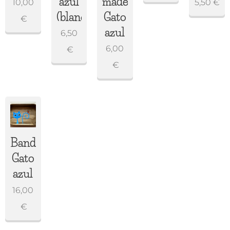
azul
madera
10,00
5,50
€
(blanco)
Gato
€
azul
6,50
6,00
€
€
Bandeja
Gato
azul
16,00
€