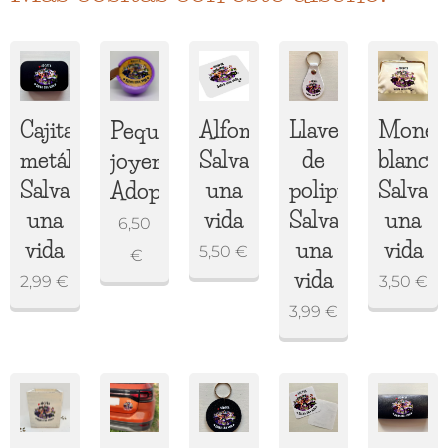
Cajita
Alfombrilla
Llavero
Moned
Pequeño
metálica
Salva
de
blanco
joyero
Salva
una
polipiel
Salva
Adopta
una
vida
Salva
una
6,50
vida
una
vida
5,50
€
€
vida
2,99
€
3,50
€
3,99
€