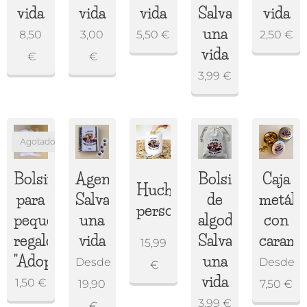
vida
vida
vida
Salva
vida
una
8,50
3,00
5,50
€
2,50
€
vida
€
€
3,99
€
Agotado
Bolsitas
Agenda
Bolsita
Caja
Hucha
para
Salva
de
metáli
personalizada
pequeños
una
algodón
con
regalos
vida
Salva
carame
15,99
"Adopta"
una
Desde
Desde
€
vida
1,50
€
19,90
7,50
€
3,99
€
€