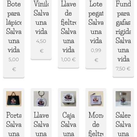
Bote
Vinilo
Llavero
Lote
Funda
para
Salva
de
pegatinas
para
lápices
una
fieltro
Salva
gafas
Salva
vida
Salva
una
rígidas
una
una
vida
Salva
4,50
vida
vida
una
0,99
€
vida
5,00
1,00
€
€
7,50
€
€
Portadocumentos
Llavero
Caja
Monedero
Salero
Salva
Salva
Salva
de
Salva
una
una
una
fieltro
una