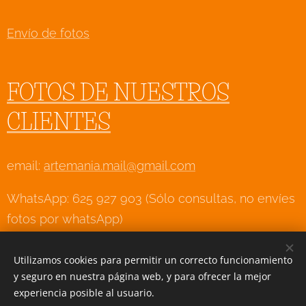
Envío de fotos
FOTOS DE NUESTROS
CLIENTES
email:
artemania.mail@gmail.com
WhatsApp: 625 927 903 (Sólo consultas, no envíes
fotos por whatsApp)
Utilizamos cookies para permitir un correcto funcionamiento
y seguro en nuestra página web, y para ofrecer la mejor
Creado con
Webnode
Cookies
experiencia posible al usuario.