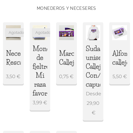
MONEDEROS Y NECESERES
Agotado
Agotado
Monedero
Sudadera
Neceser
Marcapáginas
Alfombr
de
unisex
Rescatado
Callejitos
callejer
fieltro
Callejeritos
Mi
Con/Sin
3,50
€
0,75
€
5,50
€
raza
capucha
favorita
Desde
3,99
€
29,90
€