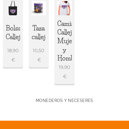
Camiseta
Bolsa
Taza
Callejeritos
Callejeritos
callejeritos
Mujer
y
18,90
10,50
Hombre
€
€
19,90
€
MONEDEROS Y NECESERES