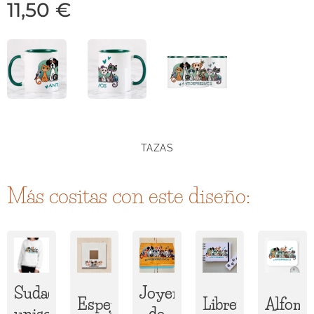
11,50
€
TAZAS
Más cositas con este diseño:
Sudadera
Joyero
Espejo
Libreta
Alfombr