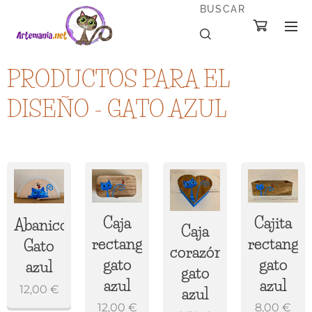
BUSCAR
PRODUCTOS PARA EL
DISEÑO - GATO AZUL
Cajita
Caja
Abanico
Caja
rectangul
rectangular
Gato
corazón
gato
gato
azul
gato
azul
azul
12,00
€
azul
8,00
€
12,00
€