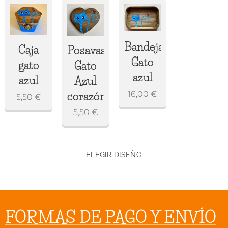
Bandeja
Caja
Posavasos
Gato
gato
Gato
azul
azul
Azul
16,00
€
corazón
5,50
€
5,50
€
ELEGIR DISEÑO
FORMAS DE PAGO Y ENVÍO