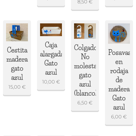
8,50
€
Caja
Colgador
Cestita
Posavaso
alargada
No
madera
en
Gato
molestar
gato
rodaja
azul
gato
azul
de
10,00
€
azul
15,00
€
madera
(blanco)
Gato
6,50
€
azul
6,00
€