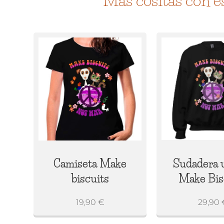
Más cositas con es
Camiseta Make
Sudadera 
biscuits
Make Bis
19,90
€
29,90