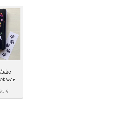
Make
not war
,90
€