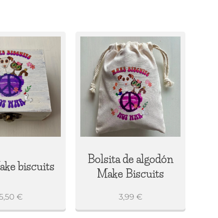
Bolsita de algodón
ake biscuits
Make Biscuits
5,50
€
3,99
€