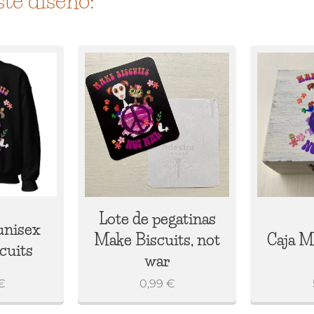
te diseño:
Lote de pegatinas
unisex
Make Biscuits, not
Caja M
cuits
war
€
0,99
€