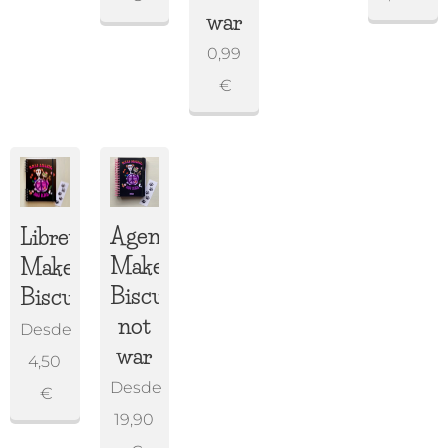
war
0,99
€
Agenda
Libreta
Make
Make
Biscuits,
Biscuits
not
Desde
war
4,50
Desde
€
19,90