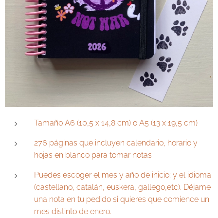
Tamaño A6 (10,5 x 14,8 cm) o A5 (13 x 19,5 cm)
276 páginas que incluyen calendario, horario y
hojas en blanco para tomar notas
Puedes escoger el mes y año de inicio; y el idioma
(castellano, catalán, euskera, gallego,etc). Déjame
una nota en tu pedido si quieres que comience un
mes distinto de enero.