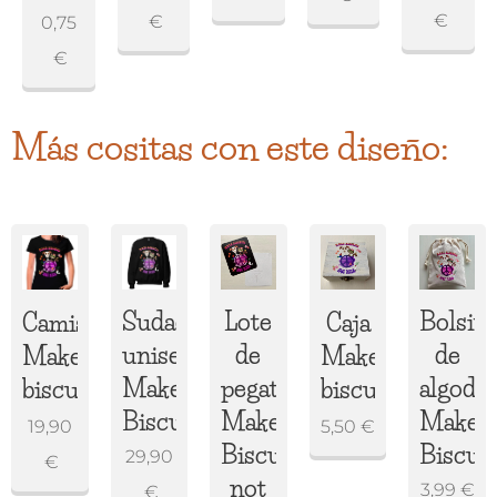
€
€
0,75
€
Más cositas con este diseño:
Sudadera
Lote
Bolsita
Camiseta
Caja
unisex
de
de
Make
Make
Make
pegatinas
algodó
biscuits
biscuits
Biscuits
Make
Make
19,90
5,50
€
Biscuits,
Biscuit
29,90
€
not
3,99
€
€