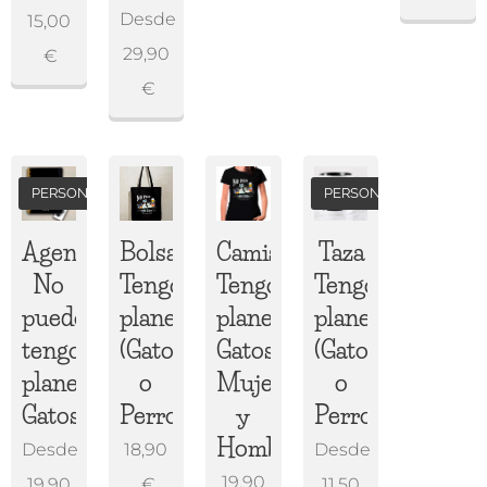
Desde
15,00
29,90
€
€
PERSONALIZADA
PERSONALIZADA
Agenda
Bolsa
Camiseta
Taza
No
Tengo
Tengo
Tengo
puedo,
planes
planes
planes
tengo
(Gatos
Gatos/Perros
(Gatos
planes
o
Mujer
o
Gatos/Perros
Perros)
y
Perros)
Hombre
Desde
18,90
Desde
19,90
19,90
€
11,50