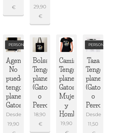
29,90
€
€
PERSONALIZADA
PERSONALIZADA
Agenda
Bolsa
Camiseta
Taza
No
Tengo
Tengo
Tengo
puedo,
planes
planes
planes
tengo
(Gatos
Gatos/Perros
(Gatos
planes
o
Mujer
o
Gatos/Perros
Perros)
y
Perros)
Hombre
Desde
18,90
Desde
19,90
19,90
€
11,50
€