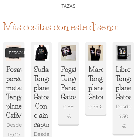
TAZAS
Más cositas con este diseño:
PERSONALIZADO
Posavasos
Sudadera
Pegatina
Marcapáginas
Libreta
personalizado
Tengo
Tengo
Tengo
Tengo
metacrilato
planes
Panes
planes
planes
Tengo
Gatos/Perros
Gatos/Perros
Gatos/Perros
Gatos/
planes
Con
0,99
0,75
€
Desde
Café/Cerveza
o sin
€
4,50
capucha
Desde
€
Desde
15,00