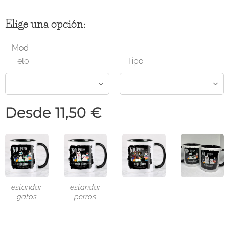
Elige una opción:
Mod
elo
Tipo
Desde
11,50
€
estandar
estandar
gatos
perros