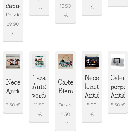
capucha
16,50
€
€
Desde
€
29,90
€
Taza
Neceser
Calend
Neceser
Cartel
Antidepresivos
loneta
perpet
Antidepresivos
Bienvenidos
verde
Antidepresivos
Antide
3,50
€
11,50
Desde
5,00
5,50
€
€
4,50
€
€