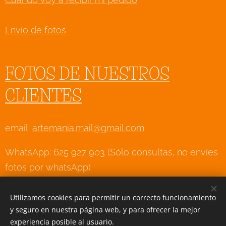
Envío de fotos
FOTOS DE NUESTROS
CLIENTES
email:
artemania.mail@gmail.com
WhatsApp: 625 927 903 (Sólo consultas, no envíes
fotos por whatsApp)
Utilizamos cookies para permitir un correcto funcionamiento
y seguro en nuestra página web, y para ofrecer la mejor
Creado con
Webnode
Cookies
experiencia posible al usuario.