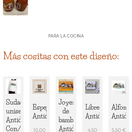
PARA LA COCINA
Más cositas con este diseño:
Sudadera
Joyero
Espejo
Libreta
Alfombr
unisex
de
Antidepresivos
Antidepresivos
Antide
Antidepresivos
bambú
Con/Sin
Antidepresivos
10,00
4,50
5,50
€