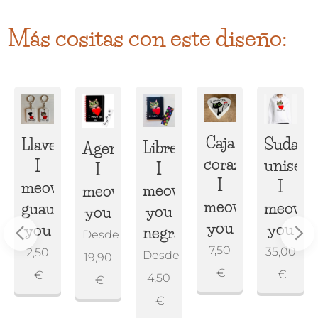
Más cositas con este diseño:
Caja
Sudade
Llaveros
Libreta
Agenda
corazón
unisex
I
I
I
I
I
inas
meow/I
meow
meow
meow
meow
guau
you
you
you
you
w
you
negra
Desde
7,50
35,00
2,50
Desde
19,90
€
€
€
4,50
€
€